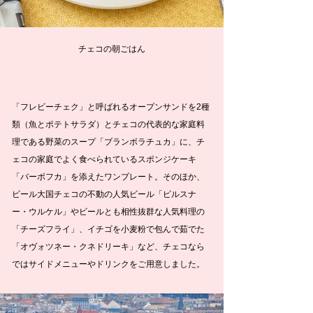
オヴォツネー・クネドリーキ
オヴォツネー・クネドリーキ
オヴォツネー・クネドリーキ
りんごと洋梨のコンポート
りんごと洋梨のコンポート
りんごと洋梨のコンポート
ホットチョコレート
ホットチョコレート
ホットチョコレート
チェコの朝ごはん
ブランボラチュカ
チェコのドリンク
チェコの朝ごはん
チェコの朝ごはん
チェコの朝ごはん
ブランボラチュカ
チェコのドリンク
チェコの朝ごはん
チェコの朝ごはん
チェコの朝ごはん
ブランボラチュカ
チェコのドリンク
チェコの朝ごはん
チェコの朝ごはん
フレビーチェク
ジャスミン紅茶
フレビーチェク
ジャスミン紅茶
フレビーチェク
ジャスミン紅茶
チーズフライ
チーズフライ
チーズフライ
バーボフカ
バーボフカ
バーボフカ
スライスしたパンにハムやサラダ、卵などを盛り付け
家庭でよく食べられているクグロフ型に入れて焼き上
ヨーロッパの果物の保存法にならい、旬の果物をコン
マシュマロとホイップクリームが入った冬に温まる一
チェコでも親しまれているドイツ・ティーカネン社の
ビールとの相性も抜群な老若男女に愛される人気料理
イチゴをモチモチの生地で包んで茹でたチェコならで
スライスしたパンにハムやサラダ、卵などを盛り付け
家庭でよく食べられているクグロフ型に入れて焼き上
ヨーロッパの果物の保存法にならい、旬の果物をコン
マシュマロとホイップクリームが入った冬に温まる一
チェコでも親しまれているドイツ・ティーカネン社の
ビールとの相性も抜群な老若男女に愛される人気料理
イチゴをモチモチの生地で包んで茹でたチェコならで
スライスしたパンにハムやサラダ、卵などを盛り付け
家庭でよく食べられているクグロフ型に入れて焼き上
ヨーロッパの果物の保存法にならい、旬の果物をコン
マシュマロとホイップクリームが入った冬に温まる一
チェコでも親しまれているドイツ・ティーカネン社の
ビールとの相性も抜群な老若男女に愛される人気料理
イチゴをモチモチの生地で包んで茹でたチェコならで
チェコの代表的な家庭料理である野菜のスープ
チェコの代表的な家庭料理である野菜のスープ
チェコの代表的な家庭料理である野菜のスープ
2020年11月30日(月)〜2021年1月31日(日)
2020年11月30日(月)〜2021年1月31日(日)
2020年11月30日(月)〜2021年1月31日(日)
各種
各種
各種
げるスポンジケーキ
げるスポンジケーキ
げるスポンジケーキ
たオープンサンド
ポートにしました
フレーバーティー
たオープンサンド
ポートにしました
フレーバーティー
たオープンサンド
ポートにしました
フレーバーティー
は一品
は一品
は一品
品
品
品
「フレビーチェク」と呼ばれるオープンサンドを2種
類（魚とポテトサラダ）とチェコの代表的な家庭料
理である野菜のスープ「ブランボラチュカ」に、チ
ェコの家庭でよく食べられているスポンジケーキ
「バーボフカ」を添えたワンプレート。そのほか、
ビール大国チェコの不動の人気ビール「ピルスナ
ー・ウルケル」やビールとも相性抜群な人気料理の
「チーズフライ」、イチゴを小麦粉で包んで茹でた
「オヴォツネー・クネドリーキ」など、チェコなら
ではサイドメニューやドリンクをご用意しました。