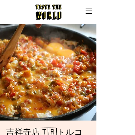
吉祥寺店🇹🇷トルコ