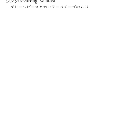
シングGavurdağı Salatası
・グリーンピースとカッテージチーズのムジ
ュヴェル
・ピタパン
さらに表示
このイベントをシェア