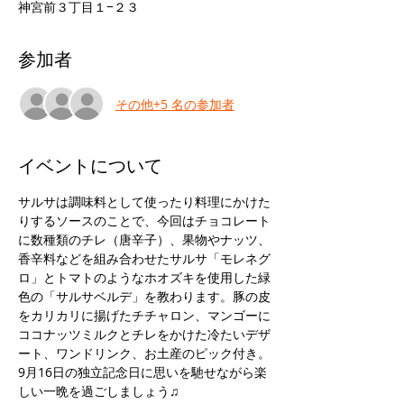
神宮前３丁目１−２３
参加者
その他+5 名の参加者
イベントについて
サルサは調味料として使ったり料理にかけた
りするソースのことで、今回はチョコレート
に数種類のチレ（唐辛子）、果物やナッツ、
香辛料などを組み合わせたサルサ「モレネグ
ロ」とトマトのようなホオズキを使用した緑
色の「サルサベルデ」を教わります。豚の皮
をカリカリに揚げたチチャロン、マンゴーに
ココナッツミルクとチレをかけた冷たいデザ
ート、ワンドリンク、お土産のピック付き。
9月16日の独立記念日に思いを馳せながら楽
しい一晩を過ごしましょう♫