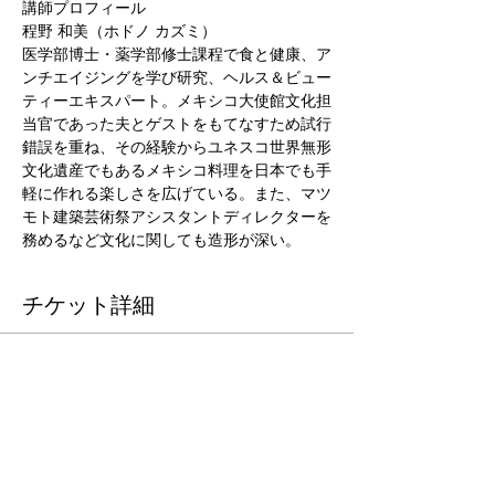
講師プロフィール
程野 和美（ホドノ カズミ）
医学部博士・薬学部修士課程で食と健康、ア
ンチエイジングを学び研究、ヘルス＆ビュー
ティーエキスパート。メキシコ大使館文化担
当官であった夫とゲストをもてなすため試行
錯誤を重ね、その経験からユネスコ世界無形
文化遺産でもあるメキシコ料理を日本でも手
軽に作れる楽しさを広げている。また、マツ
モト建築芸術祭アシスタントディレクターを
務めるなど文化に関しても造形が深い。
チケット詳細
販売終了
チケットの種類
メキシコのチレとサルサを教わ
る会