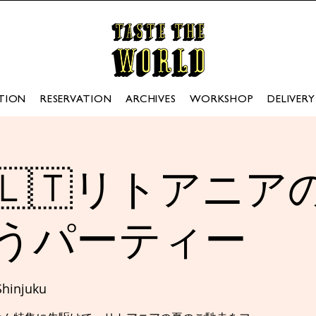
TION
RESERVATION
ARCHIVES
WORKSHOP
DELIVERY
🇱🇹リトアニア
うパーティー
 Shinjuku