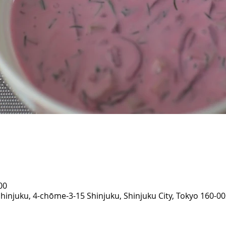
00
t Shinjuku, 4-chōme-3-15 Shinjuku, Shinjuku City, Tokyo 160-0