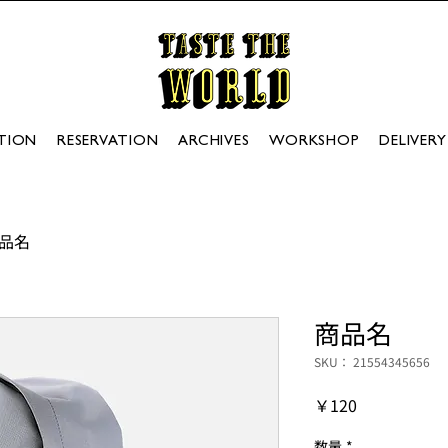
TION
RESERVATION
ARCHIVES
WORKSHOP
DELIVERY
品名
商品名
SKU： 21554345656
価
￥120
格
数量
*