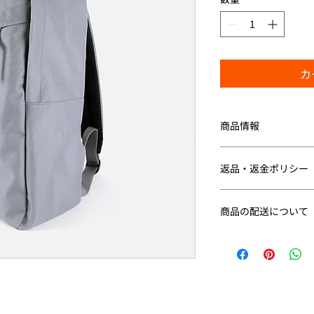
カ
商品情報
商品の詳細を入力し
明に加え、商品の特
返品・返金ポリシー
しましょう。
返品・返金規約を入
だけなかった場合の
商品の配送について
ましょう。規約の内
配送地域、料金、所
頼を獲得し、安心し
する情報を入力して
とで、お客様の信頼
ただけます。